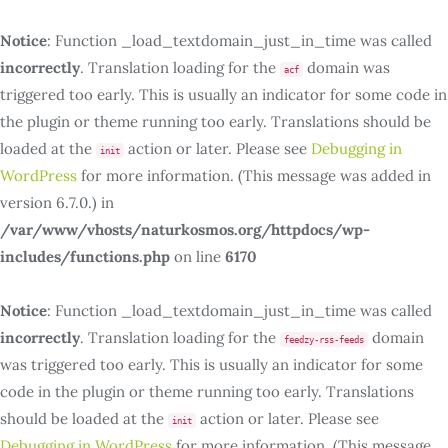
Notice
: Function _load_textdomain_just_in_time was called
incorrectly
. Translation loading for the
domain was
acf
triggered too early. This is usually an indicator for some code in
the plugin or theme running too early. Translations should be
loaded at the
action or later. Please see
Debugging in
init
WordPress
for more information. (This message was added in
version 6.7.0.) in
/var/www/vhosts/naturkosmos.org/httpdocs/wp-
includes/functions.php
on line
6170
Notice
: Function _load_textdomain_just_in_time was called
incorrectly
. Translation loading for the
domain
feedzy-rss-feeds
was triggered too early. This is usually an indicator for some
code in the plugin or theme running too early. Translations
should be loaded at the
action or later. Please see
init
Debugging in WordPress
for more information. (This message