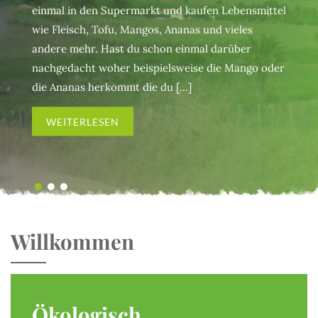
Tiervielfalt in den einziga
einmal in den Supermarkt und kaufen Lebensmittel
Naturschutzgebieten. Ob
wie Fleisch, Tofu, Mangos, Ananas und vieles
Orchideenwiesen an ein
andere mehr. Hast du schon einmal darüber
oder die Kranichrufe bei
nachgedacht woher beispielsweise die Mango oder
Schlafplätzen bei Sonnen
die Ananas herkommt die du [...]
dafür reichlich Informatio
WEITERLESEN
WEITERLESEN
Willkommen
Ökologisch