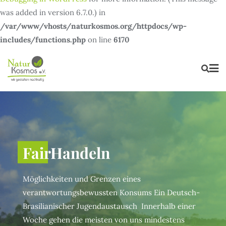
was added in version 6.7.0.) in
/var/www/vhosts/naturkosmos.org/httpdocs/wp-
includes/functions.php
on line
6170
Naturfinder
FairHandeln
Erlebe die wunderschöne
Möglichkeiten und Grenzen eines
Berlin und Brandenburgs.
verantwortungsbewussten Konsums Ein Deutsch-
familienfreundlichen bis 
Brasilianischer Jugendaustausch Innerhalb einer
Wander- und Fahrradtour
Woche gehen die meisten von uns mindestens