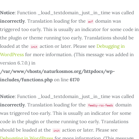
Notice
: Function _load_textdomain_just_in_time was called
incorrectly
. Translation loading for the
domain was
acf
triggered too early. This is usually an indicator for some code in
the plugin or theme running too early. Translations should be
loaded at the
action or later. Please see
Debugging in
init
WordPress
for more information. (This message was added in
version 6.7.0.) in
/var/www/vhosts/naturkosmos.org/httpdocs/wp-
includes/functions.php
on line
6170
Notice
: Function _load_textdomain_just_in_time was called
incorrectly
. Translation loading for the
domain
feedzy-rss-feeds
was triggered too early. This is usually an indicator for some
code in the plugin or theme running too early. Translations
should be loaded at the
action or later. Please see
init
Debugging in WordPress
for more information. (This message