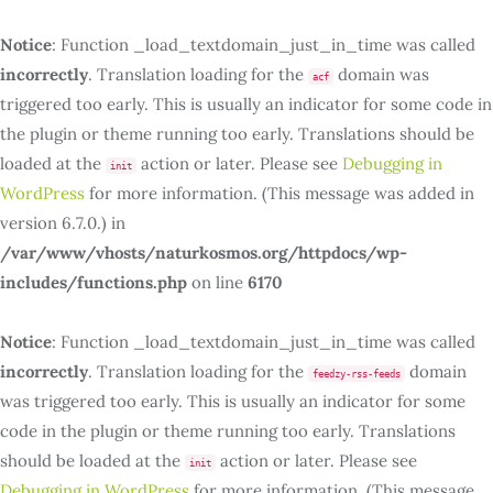
Notice
: Function _load_textdomain_just_in_time was called
incorrectly
. Translation loading for the
domain was
acf
triggered too early. This is usually an indicator for some code in
the plugin or theme running too early. Translations should be
loaded at the
action or later. Please see
Debugging in
init
WordPress
for more information. (This message was added in
version 6.7.0.) in
/var/www/vhosts/naturkosmos.org/httpdocs/wp-
includes/functions.php
on line
6170
Notice
: Function _load_textdomain_just_in_time was called
incorrectly
. Translation loading for the
domain
feedzy-rss-feeds
was triggered too early. This is usually an indicator for some
code in the plugin or theme running too early. Translations
should be loaded at the
action or later. Please see
init
Debugging in WordPress
for more information. (This message