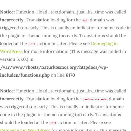
Notice
: Function _load_textdomain_just_in_time was called
incorrectly
. Translation loading for the
domain was
acf
triggered too early. This is usually an indicator for some code in
the plugin or theme running too early. Translations should be
loaded at the
action or later. Please see
Debugging in
init
WordPress
for more information. (This message was added in
version 6.7.0.) in
/var/www/vhosts/naturkosmos.org/httpdocs/wp-
includes/functions.php
on line
6170
Notice
: Function _load_textdomain_just_in_time was called
incorrectly
. Translation loading for the
domain
feedzy-rss-feeds
was triggered too early. This is usually an indicator for some
code in the plugin or theme running too early. Translations
should be loaded at the
action or later. Please see
init
Debugging in WordPress
for more information. (This message