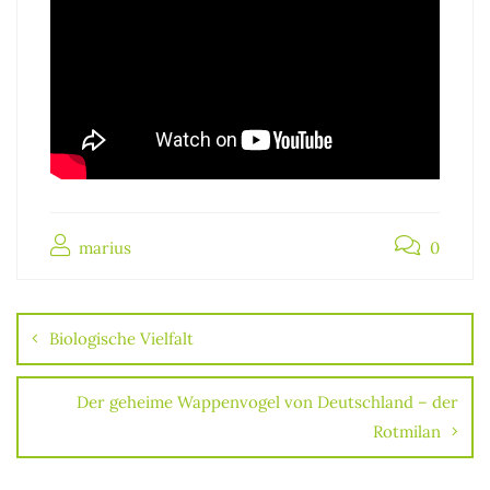
marius
0
Beitragsnavigation
Biologische Vielfalt
Der geheime Wappenvogel von Deutschland – der
Rotmilan