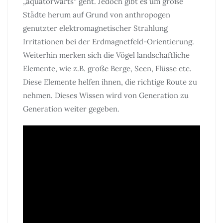
„äquatorwärts“ geht. Jedoch gibt es um große
Städte herum auf Grund von anthropogen
genutzter elektromagnetischer Strahlung
Irritationen bei der Erdmagnetfeld-Orientierung.
Weiterhin merken sich die Vögel landschaftliche
Elemente, wie z.B. große Berge, Seen, Flüsse etc.
Diese Elemente helfen ihnen, die richtige Route zu
nehmen. Dieses Wissen wird von Generation zu
Generation weiter gegeben.