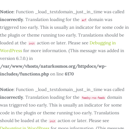
Notice
: Function _load_textdomain_just_in_time was called
incorrectly
. Translation loading for the
domain was
acf
triggered too early. This is usually an indicator for some code in
the plugin or theme running too early. Translations should be
loaded at the
action or later. Please see
Debugging in
init
WordPress
for more information. (This message was added in
version 6.7.0.) in
/var/www/vhosts/naturkosmos.org/httpdocs/wp-
includes/functions.php
on line
6170
Notice
: Function _load_textdomain_just_in_time was called
incorrectly
. Translation loading for the
domain
feedzy-rss-feeds
was triggered too early. This is usually an indicator for some
code in the plugin or theme running too early. Translations
should be loaded at the
action or later. Please see
init
Debugging in WordPress
for more information. (This message